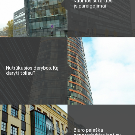
Nuomos sutarties
įsipareigojimai
Nutrūkusios derybos. Ką
daryti toliau?
Biuro paieška