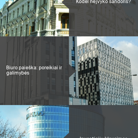
Kodėl neįvyko sandoris?
Biuro paieška: poreikiai ir
galimybės