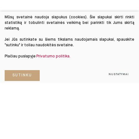
Mūsų svetainė naudoja slapukus (cookies). Šie slapukai skirti rinkti
statistiką ir tobulinti svetainės veikimą bei parinkti tik Jums skirtą
reklamą.
Jei Jūs sutinkate su šiems tikslams naudojamais slapukai, spauskite
"sutinku" ir toliau naudokitės svetaine.
Plačiau puslapyje
Privatumo politika.
NUSTATYMAI
SUTINKU
PRENUMERUOKITE
ko
NAUJIENLAIŠKĮ
.
Apie mus
Paslaugos
DUK