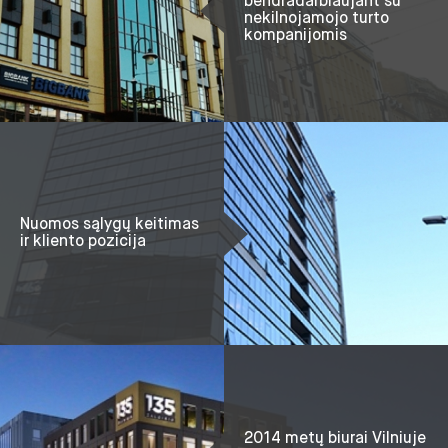
bendradarbiaujant su
nekilnojamojo turto
kompanijomis
Nuomos sąlygų keitimas
ir kliento pozicija
2014 metų biurai Vilniuje