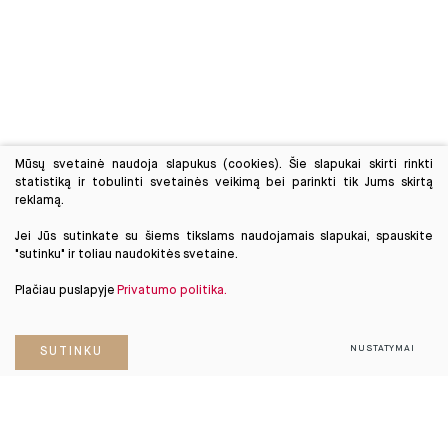
Mūsų svetainė naudoja slapukus (cookies). Šie slapukai skirti rinkti
statistiką ir tobulinti svetainės veikimą bei parinkti tik Jums skirtą
reklamą.
Jei Jūs sutinkate su šiems tikslams naudojamais slapukai, spauskite
"sutinku" ir toliau naudokitės svetaine.
Plačiau puslapyje
Privatumo politika.
NUSTATYMAI
SUTINKU
PRENUMERUOKITE
NAUJIENLAIŠKĮ