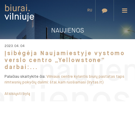
RU
NAUJIENOS
2023. 04. 04
Įsibėgėja Naujamiestyje vystomo
naujie
verslo centro „Yellowstone“
darbai:...
Palačiau skaitykite čia:
Vilniaus centre kylantis biurų pastatas taps
rimtesnių pokyčių dalimi: štai, kam ruošiamasi (lrytas.lt)
aujienos
Atsisiųsti bylą