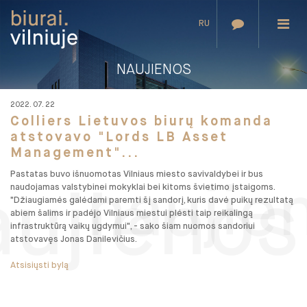
RU
NAUJIENOS
2022. 07. 22
Colliers Lietuvos biurų komanda
atstovavo "Lords LB Asset
Management"...
Pastatas buvo išnuomotas Vilniaus miesto savivaldybei ir bus
naujie
naudojamas valstybinei mokyklai bei kitoms švietimo įstaigoms.
aujienos
"Džiaugiamės galėdami paremti šį sandorį, kuris davė puikų rezultatą
abiem šalims ir padėjo Vilniaus miestui plėsti taip reikalingą
infrastruktūrą vaikų ugdymui", - sako šiam nuomos sandoriui
atstovavęs Jonas Danilevičius.
Atsisiųsti bylą