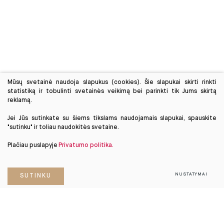
Mūsų svetainė naudoja slapukus (cookies). Šie slapukai skirti rinkti
statistiką ir tobulinti svetainės veikimą bei parinkti tik Jums skirtą
reklamą.
Jei Jūs sutinkate su šiems tikslams naudojamais slapukai, spauskite
"sutinku" ir toliau naudokitės svetaine.
Plačiau puslapyje
Privatumo politika.
NUSTATYMAI
SUTINKU
PRENUMERUOKITE
NAUJIENLAIŠKĮ