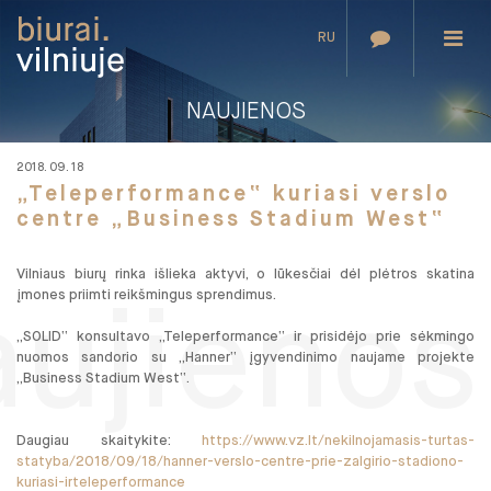
RU
NAUJIENOS
2018. 09. 18
„Teleperformance“ kuriasi verslo
centre „Business Stadium West“
Vilniaus biurų rinka išlieka aktyvi, o lūkesčiai dėl plėtros skatina
įmones priimti reikšmingus sprendimus.
aujienos
„SOLID“ konsultavo „Teleperformance“ ir prisidėjo prie sėkmingo
nuomos sandorio su „Hanner“ įgyvendinimo naujame projekte
„Business Stadium West“.
Daugiau skaitykite:
https://www.vz.lt/nekilnojamasis-turtas-
statyba/2018/09/18/hanner-verslo-centre-prie-zalgirio-stadiono-
kuriasi-irteleperformance