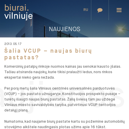
RU
NAUJIENOS
2013. 05. 17
Šalia VCUP – naujas biurų
pastatas?
Komercinių patalpų rinkoje nuomos kainas jau senokai kausto įšalas.
Tačiau atsiranda naujokų, kurie tikisi pralaužti ledus, nors rinkos
ekspertai nieko gera nežada.
aujienos
Per porą metų šalia Vilniaus centrinės universalinės parduotuvės
(VCUP) – jos pastato užnugaryje, Konstitucijos prospekto pusėje –
turėtų išaugti naujas biurų pastatas. Žalią šviesą tam jau uždegė
Vilniaus miesto savivaldybės taryba, patvirtinusi VCUP teritorijos
detalųjį planą.
Numatoma, kad naujame biurų pastate kartu su požemine automobilių
stovėjimo aikštele naudingasis plotas užims apie 16 tūkst.