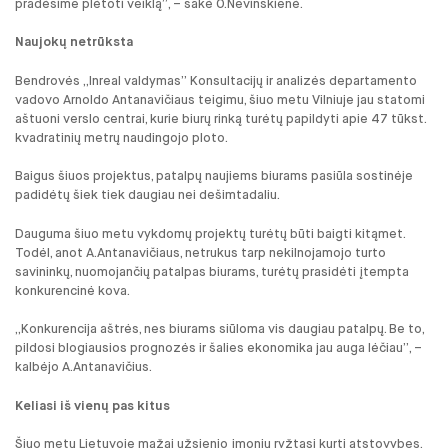
pradėsime plėtoti veiklą”, – sakė O.Nevinskienė.
Naujokų netrūksta
Bendrovės „Inreal valdymas” Konsultacijų ir analizės departamento
vadovo Arnoldo Antanavičiaus teigimu, šiuo metu Vilniuje jau statomi
aštuoni verslo centrai, kurie biurų rinką turėtų papildyti apie 47 tūkst.
kvadratinių metrų naudingojo ploto.
Baigus šiuos projektus, patalpų naujiems biurams pasiūla sostinėje
padidėtų šiek tiek daugiau nei dešimtadaliu.
Dauguma šiuo metu vykdomų projektų turėtų būti baigti kitąmet.
Todėl, anot A.Antanavičiaus, netrukus tarp nekilnojamojo turto
savininkų, nuomojančių patalpas biurams, turėtų prasidėti įtempta
konkurencinė kova.
„Konkurencija aštrės, nes biurams siūloma vis daugiau patalpų. Be to,
pildosi blogiausios prognozės ir šalies ekonomika jau auga lėčiau”, –
kalbėjo A.Antanavičius.
Keliasi iš vienų pas kitus
Šiuo metu Lietuvoje mažai užsienio įmonių ryžtasi kurti atstovybes.