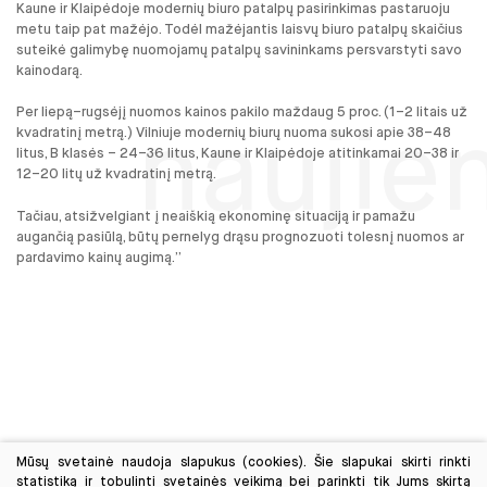
Kaune ir Klaipėdoje modernių biuro patalpų pasirinkimas pastaruoju
metu taip pat mažėjo. Todėl mažėjantis laisvų biuro patalpų skaičius
suteikė galimybę nuomojamų patalpų savininkams persvarstyti savo
kainodarą.
Per liepą–rugsėjį nuomos kainos pakilo maždaug 5 proc. (1–2 litais už
naujie
kvadratinį metrą.) Vilniuje modernių biurų nuoma sukosi apie 38–48
litus, B klasės – 24–36 litus, Kaune ir Klaipėdoje atitinkamai 20–38 ir
12–20 litų už kvadratinį metrą.
Tačiau, atsižvelgiant į neaiškią ekonominę situaciją ir pamažu
augančią pasiūlą, būtų pernelyg drąsu prognozuoti tolesnį nuomos ar
pardavimo kainų augimą.”
Mūsų svetainė naudoja slapukus (cookies). Šie slapukai skirti rinkti
statistiką ir tobulinti svetainės veikimą bei parinkti tik Jums skirtą