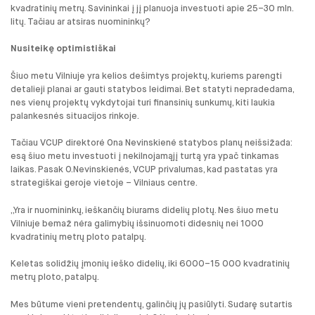
kvadratinių metrų. Savininkai į jį planuoja investuoti apie 25–30 mln.
litų. Tačiau ar atsiras nuomininkų?
Nusiteikę optimistiškai
Šiuo metu Vilniuje yra kelios dešimtys projektų, kuriems parengti
detalieji planai ar gauti statybos leidimai. Bet statyti nepradedama,
nes vienų projektų vykdytojai turi finansinių sunkumų, kiti laukia
palankesnės situacijos rinkoje.
Tačiau VCUP direktorė Ona Nevinskienė statybos planų neišsižada:
esą šiuo metu investuoti į nekilnojamąjį turtą yra ypač tinkamas
laikas. Pasak O.Nevinskienės, VCUP privalumas, kad pastatas yra
strategiškai geroje vietoje – Vilniaus centre.
„Yra ir nuomininkų, ieškančių biurams didelių plotų. Nes šiuo metu
Vilniuje bemaž nėra galimybių išsinuomoti didesnių nei 1000
kvadratinių metrų ploto patalpų.
Keletas solidžių įmonių ieško didelių, iki 6000–15 000 kvadratinių
metrų ploto, patalpų.
Mes būtume vieni pretendentų, galinčių jų pasiūlyti. Sudarę sutartis