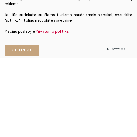
reklamą.
Jei Jūs sutinkate su šiems tikslams naudojamais slapukai, spauskite
"sutinku" ir toliau naudokitės svetaine.
Plačiau puslapyje
Privatumo politika.
NUSTATYMAI
SUTINKU
PRENUMERUOKITE
ko
NAUJIENLAIŠKĮ
.
Apie mus
Paslaugos
DUK
Kontaktai
biurai
.vilniuje