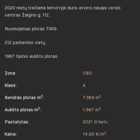
2020 metų trečiame ketvirtyje duris atvers nauajs verslo
centras Žalgirio g. 112.
Nuomojamas plotas 7369.
212 parkavimo vietų.
1967 tipinio aukšto plotas.
Zona:
CBD
Klasė:
A
2
2
Bendras plotas m
:
7.369 m
2
2
Aukšto plotas m
:
1.967 m
Pastatytas:
2021 III ketv.
2
Kaina:
14,00 €/m