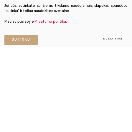
Jei Jūs sutinkate su šiems tikslams naudojamais slapukai, spauskite
"sutinku" ir toliau naudokitės svetaine.
Plačiau puslapyje
Privatumo politika.
NUSTATYMAI
SUTINKU
objektas.
vilniuje