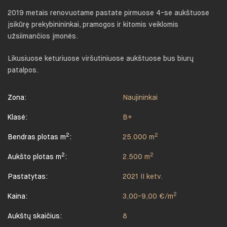
2019 metais renovuotame pastate pirmuose 4-se aukštuose
įsikūrę prekybinininkai, pramogos ir kitomis veiklomis
užsiimančios įmonės.
Likusiuose keturiuose viršutiniuose aukštuose bus biurų
patalpos.
Zona:
Naujininkai
Klasė:
B+
2
2
Bendras plotas m
:
25.000 m
2
2
Aukšto plotas m
:
2.500 m
Pastatytas:
2021 II ketv.
2
Kaina:
3,00-9,00 €/m
Aukštų skaičius:
8