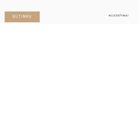
NUSTATYMAI
SUTINKU
objektas.
vilniuje
2023. 04. 21