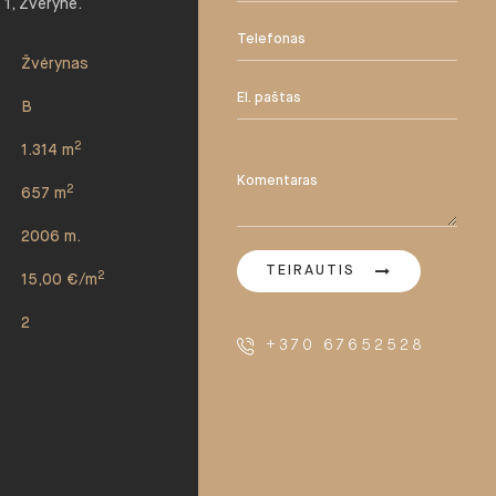
 1, Žvėryne.
Žvėrynas
B
2
1.314 m
2
657 m
2006 m.
TEIRAUTIS
2
15,00 €/m
2
+370 67652528