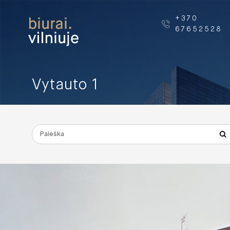
+370
67652528
Vytauto 1