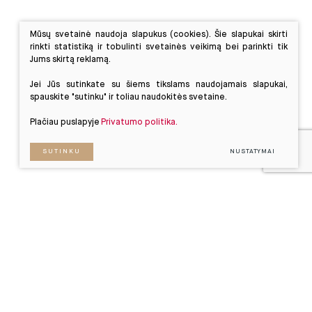
Mūsų svetainė naudoja slapukus (cookies). Šie slapukai skirti
rinkti statistiką ir tobulinti svetainės veikimą bei parinkti tik
Jums skirtą reklamą.
Jei Jūs sutinkate su šiems tikslams naudojamais slapukai,
spauskite "sutinku" ir toliau naudokitės svetaine.
Plačiau puslapyje
Privatumo politika.
SUTINKU
NUSTATYMAI