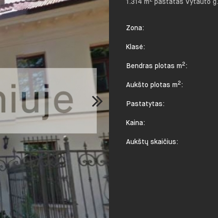
2
1.314 m
pastatas Vytauto g.
Zona:
Klasė:
2
Bendras plotas m
:
2
Aukšto plotas m
:
Pastatytas:
Kaina:
Aukštų skaičius: