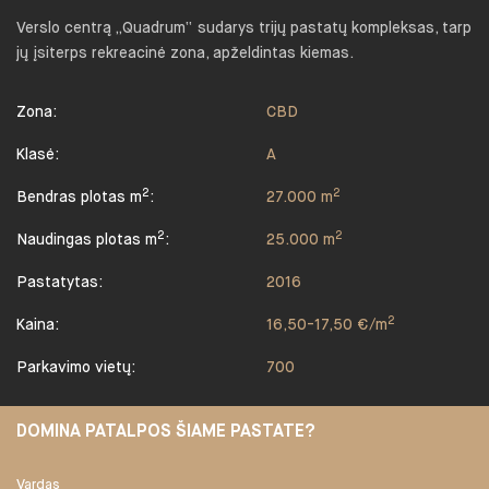
Verslo centrą „Quadrum“ sudarys trijų pastatų kompleksas, tarp
jų įsiterps rekreacinė zona, apželdintas kiemas.
Zona:
CBD
Klasė:
A
2
2
Bendras plotas m
:
27.000 m
2
2
Naudingas plotas m
:
25.000 m
Pastatytas:
2016
2
Kaina:
16,50-17,50 €/m
Parkavimo vietų:
700
DOMINA PATALPOS ŠIAME PASTATE?