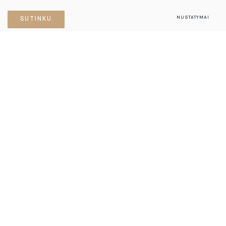
NUSTATYMAI
SUTINKU
APRAŠYMAS
objektas.
vilniuje