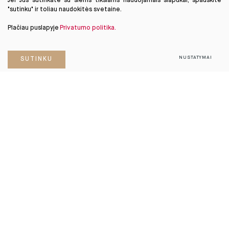
Jei Jūs sutinkate su šiems tikslams naudojamais slapukai, spauskite
"sutinku" ir toliau naudokitės svetaine.
Plačiau puslapyje
Privatumo politika.
NUSTATYMAI
SUTINKU
APRAŠYMAS
objektas.
vilniuje