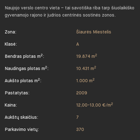
Naujojo verslo centro vieta – tai savotiška riba tarp šiuolaikiško
gyvenamojo rajono ir judrios centrinės sostinės zonos.
Zona:
Šiaurės Miestelis
Klasė:
A
2
2
Bendras plotas m
:
19.874 m
2
2
Naudingas plotas m
:
10.431 m
2
2
Aukšto plotas m
:
1.000 m
Pastatytas:
2009
2
Kaina:
12,00-13,00 €/m
Aukštų skaičius:
7
Parkavimo vietų:
370