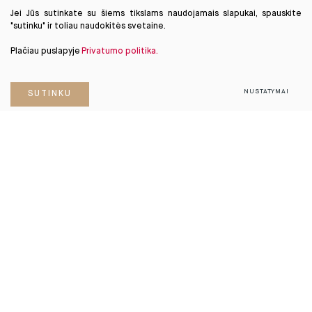
Jei Jūs sutinkate su šiems tikslams naudojamais slapukai, spauskite
"sutinku" ir toliau naudokitės svetaine.
Plačiau puslapyje
Privatumo politika.
NUSTATYMAI
SUTINKU
objektas.
vilniuje