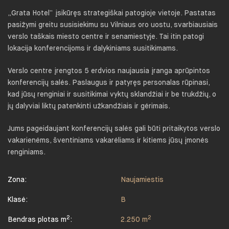
„Grata Hotel“ įsikūręs strategiškai patogioje vietoje. Pastatas
pasižymi greitu susisiekimu su Vilniaus oro uostu, svarbiausiais
verslo taškais miesto centre ir senamiestyje. Tai itin patogi
lokacija konferencijoms ir dalykiniams susitikimams.
Verslo centre įrengtos 5 erdvios naujausia įranga aprūpintos
konferencijų salės. Paslaugus ir patyręs personalas rūpinasi,
kad jūsų renginiai ir susitikimai vyktų sklandžiai ir be trukdžių, o
jų dalyviai liktų patenkinti užkandžiais ir gėrimais.
Jums pageidaujant konferencijų salės gali būti pritaikytos verslo
vakarienėms, šventiniams vakarėliams ir kitiems jūsų įmonės
renginiams.
Zona:
Naujamiestis
Klasė:
B
2
2
Bendras plotas m
:
2.250 m