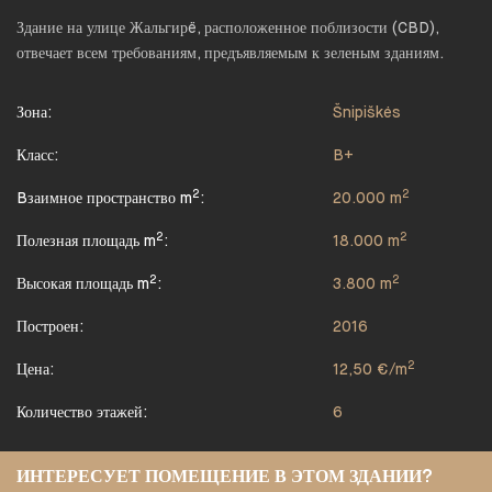
Здание на улице Жальгирë, расположенное поблизости (CBD),
отвечает всем требованиям, предъявляемым к зеленым зданиям.
Зона:
Šnipiškės
Класс:
B+
2
2
Bзаимное пространство m
:
20.000 m
2
2
Полезная площадь m
:
18.000 m
2
2
Высокая площадь m
:
3.800 m
Построен:
2016
2
Цена:
12,50 €/m
Количество этажей:
6
ИНТЕРЕСУЕТ ПОМЕЩЕНИЕ В ЭТОМ ЗДАНИИ?